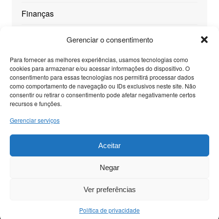
Finanças
Geral
Gerenciar o consentimento
Mundo
Para fornecer as melhores experiências, usamos tecnologias como
cookies para armazenar e/ou acessar informações do dispositivo. O
consentimento para essas tecnologias nos permitirá processar dados
Saúde
como comportamento de navegação ou IDs exclusivos neste site. Não
consentir ou retirar o consentimento pode afetar negativamente certos
Tecnologia
recursos e funções.
Gerenciar serviços
Viagens
Aceitar
Negar
© Nosso Blog - Todos os Direitos Reservados
Cream
Ver preferências
Magazine por
Themebeez
Política de privacidade