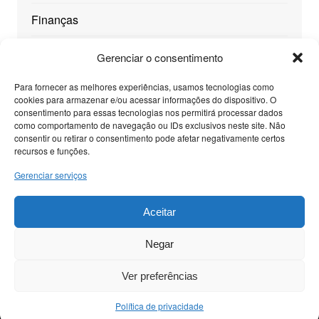
Finanças
Geral
Gerenciar o consentimento
Mundo
Para fornecer as melhores experiências, usamos tecnologias como
cookies para armazenar e/ou acessar informações do dispositivo. O
consentimento para essas tecnologias nos permitirá processar dados
Saúde
como comportamento de navegação ou IDs exclusivos neste site. Não
consentir ou retirar o consentimento pode afetar negativamente certos
Tecnologia
recursos e funções.
Gerenciar serviços
Viagens
Aceitar
Negar
© Nosso Blog - Todos os Direitos Reservados
Cream
Ver preferências
Magazine por
Themebeez
Política de privacidade