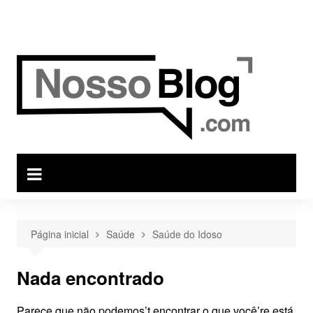
Ir
para
o
conteúdo
Página inicial
Saúde
Saúde do Idoso
Nada encontrado
Parece que não podemos’t encontrar o que você’re está