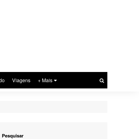
do
Viagens
+ Mais
Agro
Pet
Lifestyle
Moda
Pesquisar