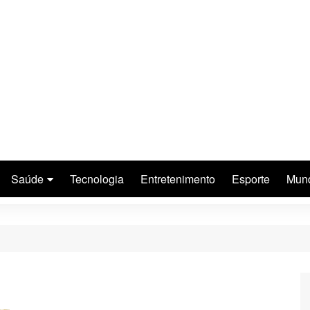
Saúde
Tecnologia
Entretenimento
Esporte
Mun
Saúde da Mulher
Saúde do Homem
Saúde da Criança
Saúde do Idoso