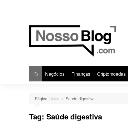
Ir
para
o
conteúdo
Negócios
Finanças
Criptomoedas
Página inicial
Saúde digestiva
Tag:
Saúde digestiva